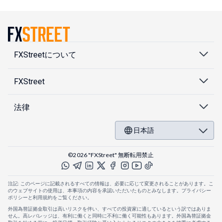
ストラリア）、DFSA（デンマーク）、AMF（フランス）、CySEC（キプロ
ス）、MFSA（マルタ）、BAFIN（ドイツ）
比較表は、ブローカープロフィールの概要です。詳細については、ブローカ
ーのロゴをクリックしてください。
ブローカーリスティングサービスは、有料サービスです。これは、当社の選
FXStreetについて
考基準（厳格な規制）を満たすブローカーが網羅されていないことを意味し
ますが、追加されたいブローカー各社です。
FXStreet
法律
日本語
©2026 "FXStreet" 無断転用禁止
注記: このページに記載されるすべての情報は、必要に応じて変更されることがあります。こ
のウェブサイトの使用は、本事項の内容を承認いただいたものとみなします。プライバシー
ポリシーと利用規約をご覧ください。
外国為替証拠金取引は高いリスクを伴い、すべての投資家に適しているという訳ではありま
せん。高レバレッジは、有利に働くと同時に不利に働く可能性もあります。外国為替証拠金