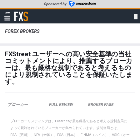
主
要
FXStreet
MENU
コ
ナ
ビ
ン
ゲ
テ
FOREX BROKERS
ー
シ
ン
ョ
ツ
ン
に
を
FXStreet ユーザーへの高い安全基準の当社
表
移
コミットメントにより、推薦するブローカ
示
動
す
ーは、最も厳格な規制であると考えるもの
る
により規制されていることを保証いたしま
す。
ブローカー
FULL REVIEW
BROKER PAGE
ブローカーリスティングは、FXStreetが最も厳格であると考える規制当局に
よって規制されているブローカーが集められています。規制当局とは、
FSA（英国）、NFA（米国）、FSA（日本）、FINMA（スイス）、ASIC（オー